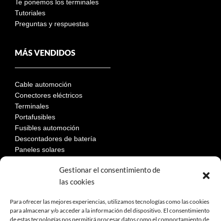
Te ponemos los terminales
Tutoriales
Preguntas y respuestas
MÁS VENDIDOS
Cable automoción
Conectores eléctricos
Terminales
Portafusibles
Fusibles automoción
Descontadores de batería
Paneles solares
Gestionar el consentimiento de
las cookies
LEGAL
Para ofrecer las mejores experiencias, utilizamos tecnologías como las cookies
para almacenar y/o acceder a la información del dispositivo. El consentimiento
de estas tecnologías nos permitirá procesar datos como el comportamiento de
Aviso Legal