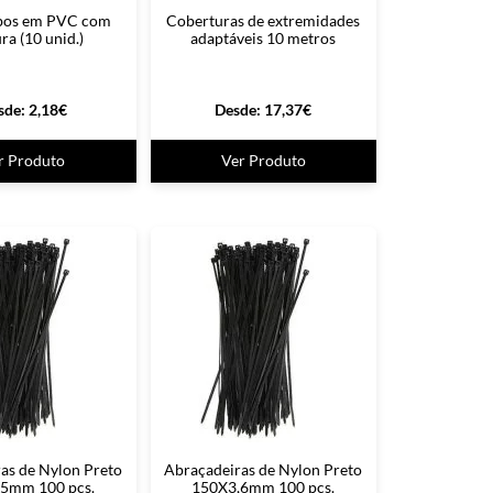
bos em PVC com
Coberturas de extremidades
ra (10 unid.)
adaptáveis 10 metros
sde:
2,18
€
Desde:
17,37
€
r Produto
Ver Produto
as de Nylon Preto
Abraçadeiras de Nylon Preto
5mm 100 pcs.
150X3,6mm 100 pcs.