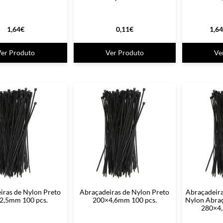
1,64
€
0,11
€
1,64
Ver Produto
Ver Produto
Ve
iras de Nylon Preto
Abraçadeiras de Nylon Preto
Abraçadeira
2,5mm 100 pcs.
200×4,6mm 100 pcs.
Nylon Abraç
280×4,