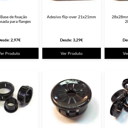
Base de fixação
Adesivo flip-over 21x21mm
28x28mm 
sada para flanges
2
esde:
2,97
€
Desde:
3,29
€
De
Ver Produto
Ver Produto
Ve