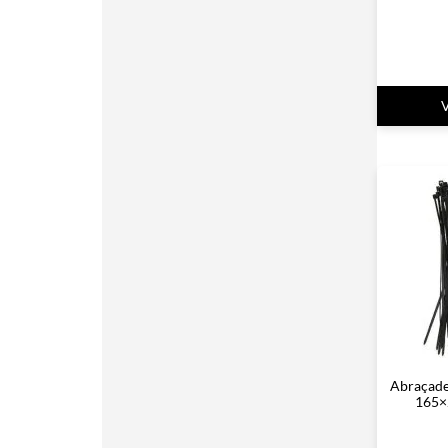
Abraçade
165×