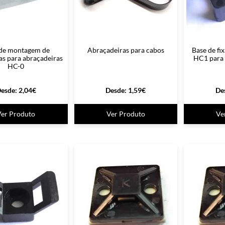
 de montagem de
Abraçadeiras para cabos
Base de fi
as para abraçadeiras
HC1 para 
HC-0
esde:
2,04
€
Desde:
1,59
€
De
Ver Produto
Ver Produto
Ve