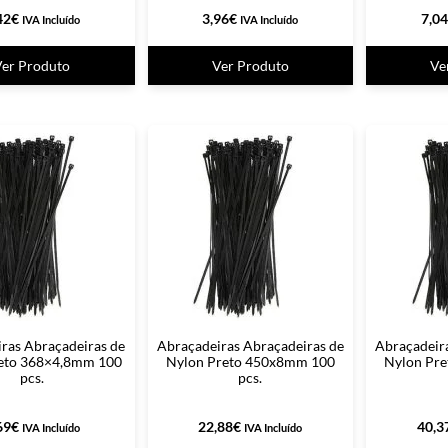
42
€
3,96
€
7,04
IVA Incluído
IVA Incluído
Ver Produto
Ver Produto
Ve
ras Abraçadeiras de
Abraçadeiras Abraçadeiras de
Abraçadeir
eto 368×4,8mm 100
Nylon Preto 450x8mm 100
Nylon Pr
pcs.
pcs.
69
€
22,88
€
40,3
IVA Incluído
IVA Incluído