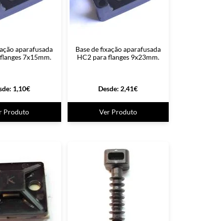
xação aparafusada
Base de fixação aparafusada
flanges 7x15mm.
HC2 para flanges 9x23mm.
sde:
1,10
€
Desde:
2,41
€
r Produto
Ver Produto