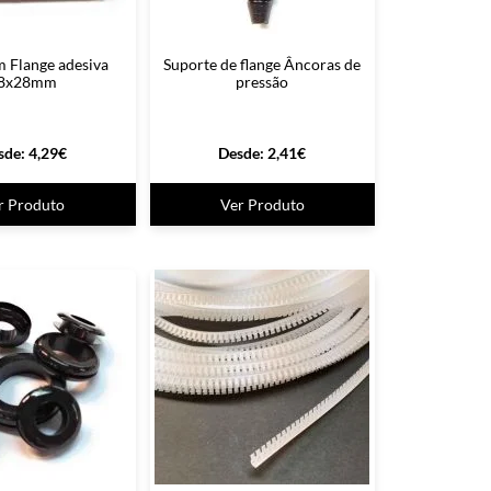
Flange adesiva
Suporte de flange Âncoras de
8x28mm
pressão
sde:
4,29
€
Desde:
2,41
€
r Produto
Ver Produto