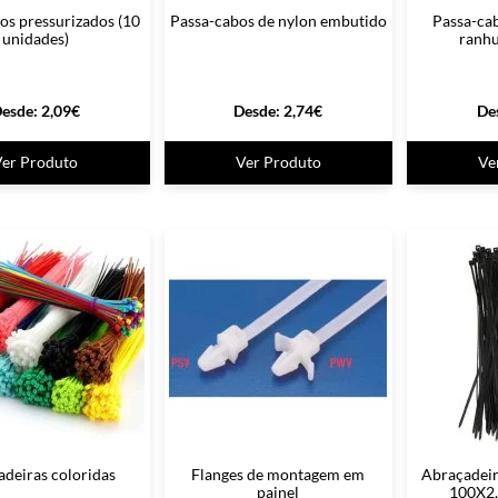
os pressurizados (10
Passa-cabos de nylon embutido
Passa-ca
unidades)
ranhu
esde:
2,09
€
Desde:
2,74
€
De
Ver Produto
Ver Produto
Ve
deiras coloridas
Flanges de montagem em
Abraçadeir
painel
100X2,