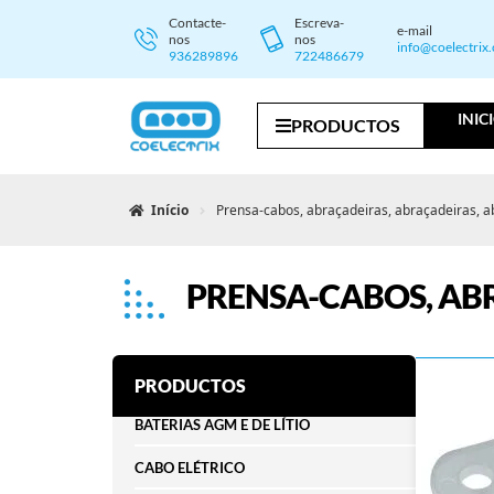
Contacte-
Escreva-
e-mail
nos
nos
info@coelectrix
936289896
722486679
INIC
PRODUCTOS
Início
Prensa-cabos, abraçadeiras, abraçadeiras, 
PRENSA-CABOS, AB
PRODUCTOS
BATERIAS AGM E DE LÍTIO
CABO ELÉTRICO