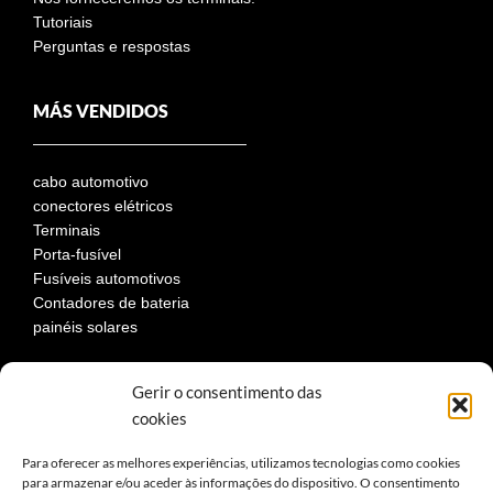
Tutoriais
Perguntas e respostas
MÁS VENDIDOS
cabo automotivo
conectores elétricos
Terminais
Porta-fusível
Fusíveis automotivos
Contadores de bateria
painéis solares
Gerir o consentimento das
LEGAL
cookies
Para oferecer as melhores experiências, utilizamos tecnologias como cookies
para armazenar e/ou aceder às informações do dispositivo. O consentimento
Aviso Legal