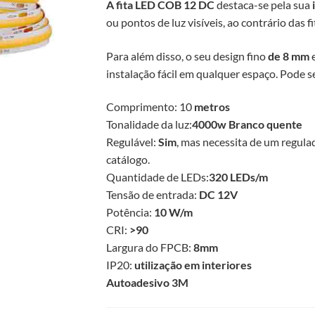
A fita LED COB 12 DC
destaca-se pela sua
ou pontos de luz visíveis, ao contrário das f
Para além disso, o seu design fino
de 8 mm
e
instalação fácil em qualquer espaço. Pode s
Comprimento: 10
metros
Tonalidade da luz:
4000w Branco quente
Regulável:
Sim
, mas necessita de um regul
catálogo.
Quantidade de LEDs:
320 LEDs/m
Tensão de entrada:
DC 12V
Potência:
10 W/m
CRI:
>90
Largura do FPCB:
8mm
IP20:
utilização em interiores
Autoadesivo 3M