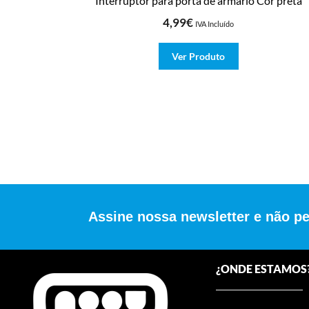
Interruptor para porta de armário Cor preta
4,99
€
IVA Incluído
Ver Produto
Assine nossa newsletter e não p
¿ONDE ESTAMOS