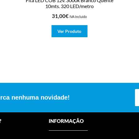
Fita LED COB 12v. 3000k Branco Quente
10mts. 320 LED/metro
31,00
€
IVA Incluído
Ver Produto
erca nenhuma novidade!
?
INFORMAÇÃO