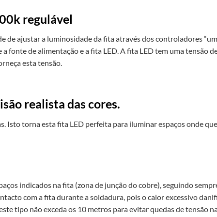
000k regulável
ade de ajustar a luminosidade da fita através dos controladores “
e a fonte de alimentação e a fita LED. A fita LED tem uma tensão 
orneça esta tensão.
ão realista das cores.
s. Isto torna esta fita LED perfeita para iluminar espaços onde qu
paços indicados na fita (zona de junção do cobre), seguindo sempr
acto com a fita durante a soldadura, pois o calor excessivo danifi
ste tipo não exceda os 10 metros para evitar quedas de tensão na 