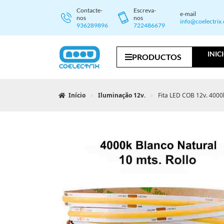
Contacte-
Escreva-
e-mail
nos
nos
info@coelectrix
936289896
722486679
INIC
PRODUCTOS
Início
Iluminação 12v.
Fita LED COB 12v. 4000