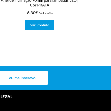
Anel de inclinação 70mm para lâmpadas LED |
Cor PRATA
6,30
€
IVA Incluído
Ver Produto
eu me inscrevo
LEGAL