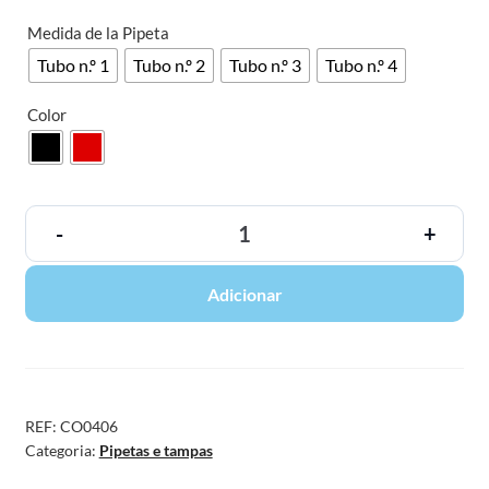
Medida de la Pipeta
Tubo n.º 1
Tubo n.º 2
Tubo n.º 3
Tubo n.º 4
Color
-
+
Adicionar
REF:
CO0406
Categoria:
Pipetas e tampas