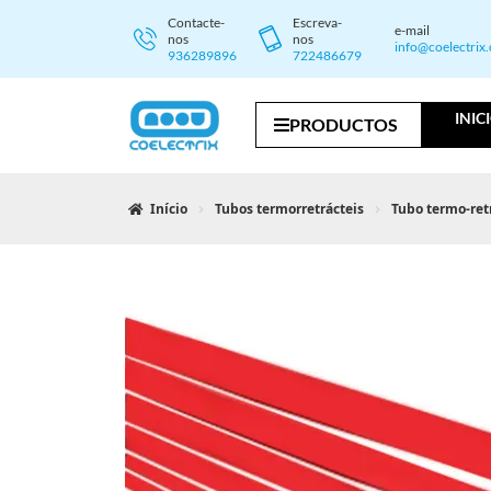
Contacte-
Escreva-
e-mail
nos
nos
info@coelectrix
936289896
722486679
INIC
PRODUCTOS
Início
Tubos termorretrácteis
Tubo termo-ret