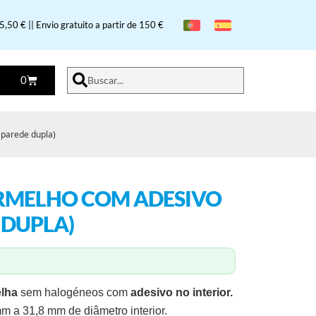
,50 € || Envio gratuito a partir de 150 €
0
Buscar...
(parede dupla)
RMELHO COM ADESIVO
 DUPLA)
lha
sem halogéneos com
adesivo no interior.
 a 31,8 mm de diâmetro interior.