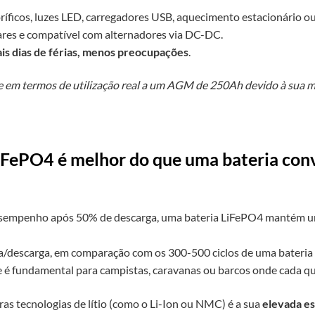
oríficos, luzes LED, carregadores USB, aquecimento estacionário ou
res e compatível com alternadores via DC-DC.
is dias de férias, menos preocupações
.
em termos de utilização real a um AGM de 250Ah devido à sua mai
iFePO4 é melhor do que uma bateria con
sempenho após 50% de descarga, uma bateria LiFePO4 mantém 
a/descarga, em comparação com os 300-500 ciclos de uma bateria t
ue é fundamental para campistas, caravanas ou barcos onde cada qu
as tecnologias de lítio (como o Li-Ion ou NMC) é a sua
elevada es