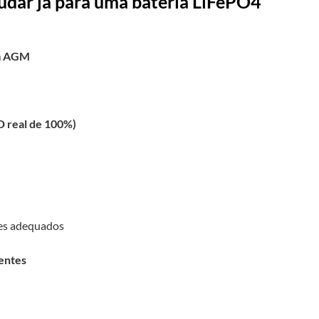
mudar já para uma bateria LiFePO4
um AGM
 real de 100%)
es adequados
gentes