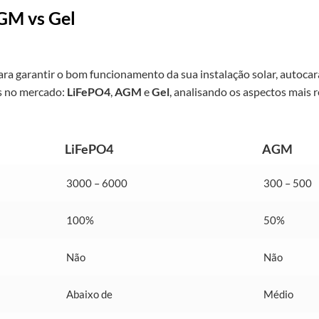
GM vs Gel
ara garantir o bom funcionamento da sua instalação solar, autocara
s no mercado:
LiFePO4
,
AGM
e
Gel
, analisando os aspectos mais re
LiFePO4
AGM
3000 – 6000
300 – 500
100%
50%
Não
Não
Abaixo de
Médio