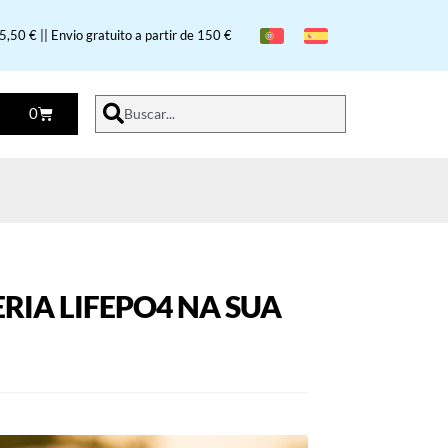
,50 € || Envio gratuito a partir de 150 €
0
Buscar...
IA LIFEPO4 NA SUA