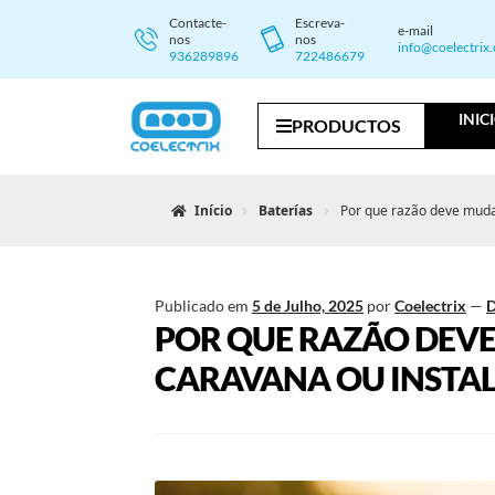
Contacte-
Escreva-
e-mail
nos
nos
info@coelectrix
936289896
722486679
INIC
PRODUCTOS
Início
Baterías
Por que razão deve muda
Publicado em
5 de Julho, 2025
por
Coelectrix
—
D
POR QUE RAZÃO DEVE
CARAVANA OU INSTA