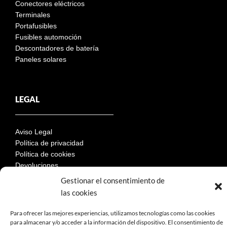
Conectores eléctricos
Terminales
Portafusibles
Fusibles automoción
Descontadores de batería
Paneles solares
LEGAL
Aviso Legal
Política de privacidad
Política de cookies
Devoluciones
Términos y condiciones de compra
Gestionar el consentimiento de
Reclamaciones y desestimiento
las cookies
Para ofrecer las mejores experiencias, utilizamos tecnologías como las cookies
para almacenar y/o acceder a la información del dispositivo. El consentimiento de