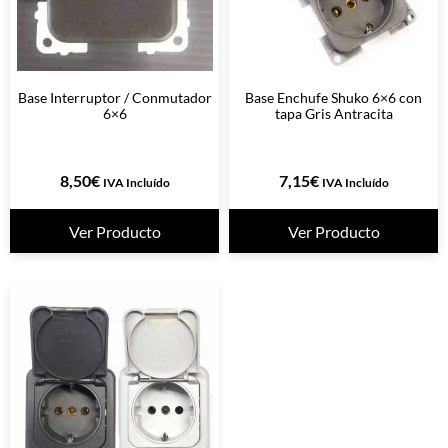
Base Interruptor / Conmutador
Base Enchufe Shuko 6×6 con
6×6
tapa Gris Antracita
8,50
€
7,15
€
IVA Incluído
IVA Incluído
Ver Producto
Ver Producto