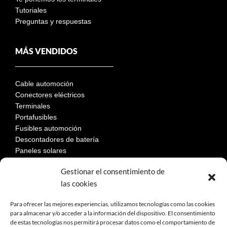
Tutoriales
Preguntas y respuestas
MÁS VENDIDOS
Cable automoción
Conectores eléctricos
Terminales
Portafusibles
Fusibles automoción
Descontadores de batería
Paneles solares
Gestionar el consentimiento de
las cookies
LEGAL
Para ofrecer las mejores experiencias, utilizamos tecnologías como las cookies
para almacenar y/o acceder a la información del dispositivo. El consentimiento
de estas tecnologías nos permitirá procesar datos como el comportamiento de
Aviso Legal