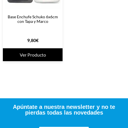
Base Enchufe Schuko 6x6cm
con Tapa y Marco
9,80
€
Ver Producto
Apúntate a nuestra newsletter y no te
pierdas todas las novedades