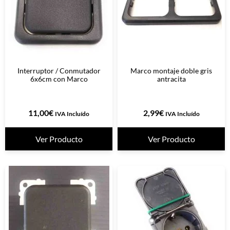
Interruptor / Conmutador
Marco montaje doble gris
6x6cm con Marco
antracita
11,00
€
2,99
€
IVA Incluído
IVA Incluído
Ver Producto
Ver Producto