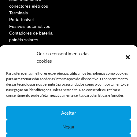
conectores elétricos
Terminais
Porta-fusível
Fusíveis automotivos
Contadores de bateria
painéis solares
Gerir o consentimento das
cookies
LEGAL
Para oferecer as melhores experiências, utilizamos tecnologias como cookies
para armazenar e/ou aceder às informações do dispositivo. O consentimento
Aviso Legal
dessas tecnologias nos permitirá processar dados como o comportamento de
navegação ou identificações únicas neste site. Não consentir ou retirar o
Política de privacidad
consentimento pode afetar negativamente certas características e funções.
Política de cookies
Devoluciones
Términos y condiciones de compra
Aceitar
Reclamaciones y desestimiento
Negar