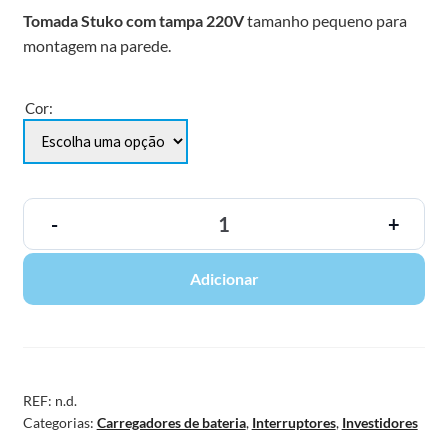
Tomada Stuko com tampa 220V
tamanho pequeno para
montagem na parede.
Cor:
-
+
Adicionar
REF:
n.d.
Categorias:
Carregadores de bateria
,
Interruptores
,
Investidores