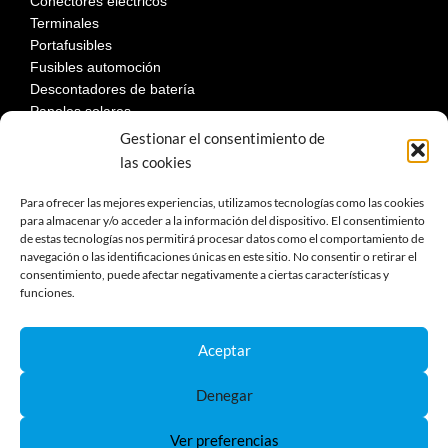
Conectores eléctricos
Terminales
Portafusibles
Fusibles automoción
Descontadores de batería
Paneles solares
Gestionar el consentimiento de
las cookies
LEGAL
Para ofrecer las mejores experiencias, utilizamos tecnologías como las cookies
para almacenar y/o acceder a la información del dispositivo. El consentimiento
de estas tecnologías nos permitirá procesar datos como el comportamiento de
Aviso Legal
navegación o las identificaciones únicas en este sitio. No consentir o retirar el
consentimiento, puede afectar negativamente a ciertas características y
Política de privacidad
funciones.
Política de cookies
Devoluciones
Términos y condiciones de compra
Aceptar
Reclamaciones y desestimiento
Denegar
Ver preferencias