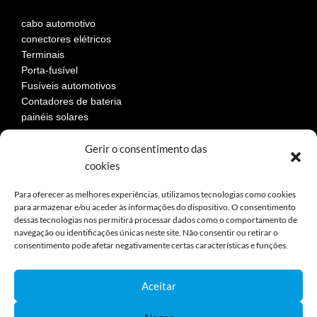
cabo automotivo
conectores elétricos
Terminais
Porta-fusível
Fusíveis automotivos
Contadores de bateria
painéis solares
Gerir o consentimento das
cookies
LEGAL
Para oferecer as melhores experiências, utilizamos tecnologias como cookies
para armazenar e/ou aceder às informações do dispositivo. O consentimento
Aviso Legal
dessas tecnologias nos permitirá processar dados como o comportamento de
navegação ou identificações únicas neste site. Não consentir ou retirar o
Política de privacidad
consentimento pode afetar negativamente certas características e funções.
Política de cookies
Devoluciones
Términos y condiciones de compra
Aceitar
Reclamaciones y desestimiento