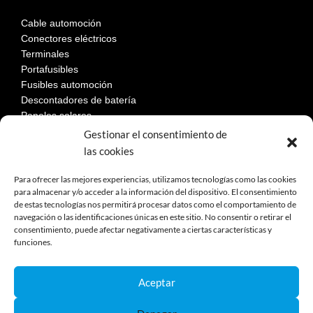
Cable automoción
Conectores eléctricos
Terminales
Portafusibles
Fusibles automoción
Descontadores de batería
Paneles solares
Gestionar el consentimiento de
las cookies
LEGAL
Para ofrecer las mejores experiencias, utilizamos tecnologías como las cookies
para almacenar y/o acceder a la información del dispositivo. El consentimiento
de estas tecnologías nos permitirá procesar datos como el comportamiento de
Aviso Legal
navegación o las identificaciones únicas en este sitio. No consentir o retirar el
consentimiento, puede afectar negativamente a ciertas características y
Política de privacidad
funciones.
Política de cookies
Devoluciones
Términos y condiciones de compra
Aceptar
Reclamaciones y desestimiento