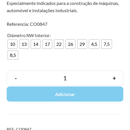
Especialmente indicados para a construção de máquinas,
automóvel e instalações industriais.
Referencia: CO0847
Diámetro NW Interior:
10
13
14
17
22
26
29
4,5
7,5
8,5
-
+
Adicionar
REF:
CO0847