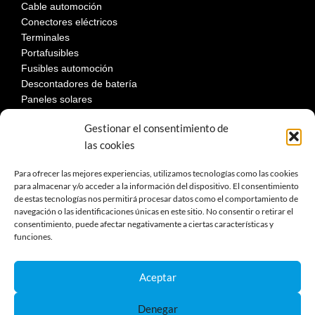
Cable automoción
Conectores eléctricos
Terminales
Portafusibles
Fusibles automoción
Descontadores de batería
Paneles solares
Gestionar el consentimiento de
las cookies
LEGAL
Para ofrecer las mejores experiencias, utilizamos tecnologías como las cookies
para almacenar y/o acceder a la información del dispositivo. El consentimiento
de estas tecnologías nos permitirá procesar datos como el comportamiento de
Aviso Legal
navegación o las identificaciones únicas en este sitio. No consentir o retirar el
Política de privacidad
consentimiento, puede afectar negativamente a ciertas características y
Política de cookies
funciones.
Devoluciones
Términos y condiciones de compra
Aceptar
Reclamaciones y desestimiento
Denegar