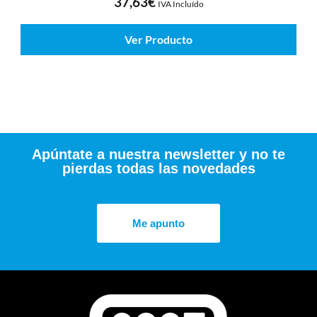
37,63
€
IVA Incluído
Ver Producto
Apúntate a nuestra newsletter y no te
pierdas todas las novedades
Me apunto