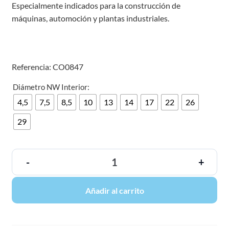
Especialmente indicados para la construcción de
máquinas, automoción y plantas industriales.
Referencia: CO0847
Diámetro NW Interior:
4,5
7,5
8,5
10
13
14
17
22
26
29
-
+
Añadir al carrito