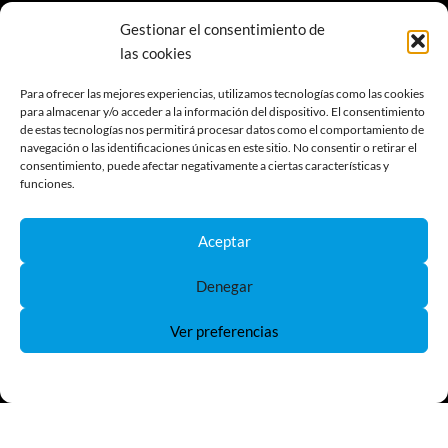
936 289 896
Gestionar el consentimiento de
info@coelectrix.com
las cookies
Para ofrecer las mejores experiencias, utilizamos tecnologías como las cookies
para almacenar y/o acceder a la información del dispositivo. El consentimiento
de estas tecnologías nos permitirá procesar datos como el comportamiento de
navegación o las identificaciones únicas en este sitio. No consentir o retirar el
INFORMACIÓN
consentimiento, puede afectar negativamente a ciertas características y
funciones.
¿Quienes somos?
Aceptar
Nuestro catálogo
Formas de Pago aceptadas
Denegar
Gastos de envío
Te ponemos los terminales
Ver preferencias
Tutoriales
Preguntas y respuestas
Política de Cookies
Política de Privacidad
MÁS VENDIDOS