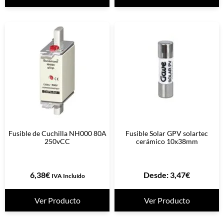
Fusible de Cuchilla NH000 80A
Fusible Solar GPV solartec
250vCC
cerámico 10x38mm
6,38
€
Desde:
3,47
€
IVA Incluído
Ver Producto
Ver Producto