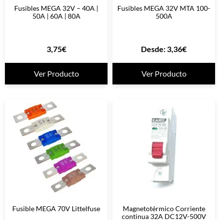
Fusibles MEGA 32V – 40A |
Fusibles MEGA 32V MTA 100-
50A | 60A | 80A
500A
3,75
€
Desde:
3,36
€
Ver Producto
Ver Producto
Fusible MEGA 70V Littelfuse
Magnetotérmico Corriente
continua 32A DC12V-500V