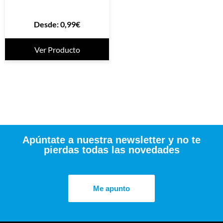
Desde:
0,99
€
Ver Producto
Apúntate a nuestra newsletter y no te
pierdas todas las novedades
Me apunto