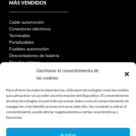
MÁS VENDIDOS
Cable automoción
Conectores eléctricos
Terminales
Portafusibles
Fusibles automoción
Descontadores de batería
Paneles solares
Gestionar el consentimiento de
las cookies
LEGAL
Para ofrecer las mejores experiencias, utilizamos tecnologías como las cookies
para almacenar y/o acceder a la información del dispositivo. El consentimiento
de estas tecnologías nos permitirá procesar datos como el comportamiento de
Aviso Legal
navegación o las identificaciones únicas en este sitio. No consentir o retirar el
consentimiento, puede afectar negativamente a ciertas características y
Política de privacidad
funciones.
Política de cookies
Devoluciones
Términos y condiciones de compra
Aceptar