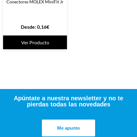
Conectores MOLEX MiniFit Jr
Desde:
0,16
€
Ver Producto
Apúntate a nuestra newsletter y no te
pierdas todas las novedades
Me apunto