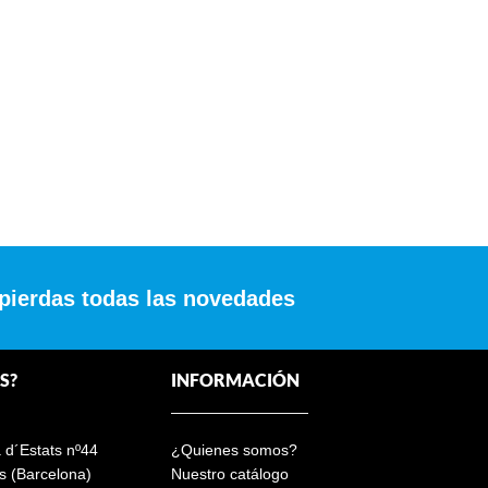
 pierdas todas las novedades
S?
INFORMACIÓN
a d´Estats nº44
¿Quienes somos?
s (Barcelona)
Nuestro catálogo