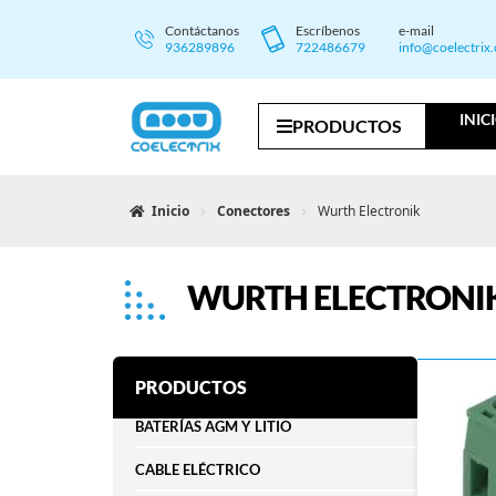
Contáctanos
Escríbenos
e-mail
936289896
722486679
info@coelectrix
INIC
PRODUCTOS
Inicio
Conectores
Wurth Electronik
WURTH ELECTRONI
PRODUCTOS
BATERÍAS AGM Y LITIO
CABLE ELÉCTRICO