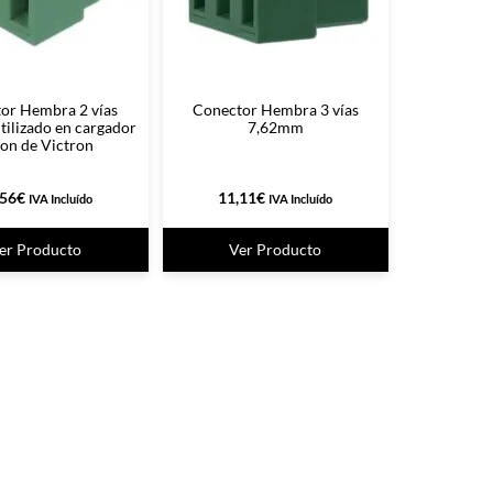
or Hembra 2 vías
Conector Hembra 3 vías
ilizado en cargador
7,62mm
on de Victron
,56
€
11,11
€
IVA Incluído
IVA Incluído
er Producto
Ver Producto