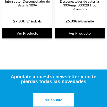
Interruptor Desconectador de
Desconectador de baterías
Batería 300A
300Amp. 500028 Tipo
«Camión»
27,30
€
26,03
€
IVA Incluído
IVA Incluído
Ver Producto
Ver Producto
Apúntate a nuestra newsletter y no te
pierdas todas las novedades
Me apunto