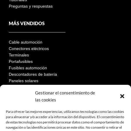
Preguntas y respuestas
MÁS VENDIDOS
Cable automoción
Conectores eléctricos
Terminales
Portafusibles
Fusibles automoción
Descontadores de batería
Paneles solares
Gestionar el consentimiento de
las cookies
LEGAL
Para ofrecer las mejores experiencias, utilizamos tecnologías como las cookies
para almacenar y/o acceder a la información del dispositivo. El consentimiento
de estas tecnologías nos permitirá procesar datos como el comportamiento de
Aviso Legal
navegación o las identificaciones únicas en este sitio. No consentir o retirar el
Política de privacidad