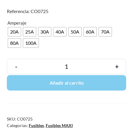
Referencia: CO0725
Amperaje
20A
25A
30A
40A
50A
60A
70A
80A
100A
-
+
Añadir al carrito
SKU:
CO0725
Categorías:
Fusibles
,
Fusibles MAXI