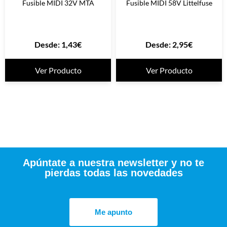
Fusible MIDI 32V MTA
Fusible MIDI 58V Littelfuse
Desde:
1,43
€
Desde:
2,95
€
Ver Producto
Ver Producto
Apúntate a nuestra newsletter y no te
pierdas todas las novedades
Me apunto