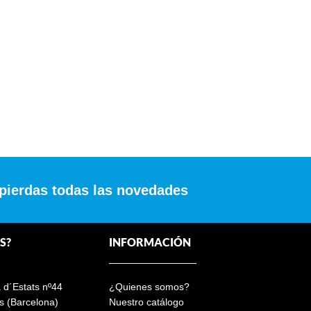
 pierdas todas las novedades
S?
INFORMACIÓN
a d´Estats nº44
¿Quienes somos?
s (Barcelona)
Nuestro catálogo