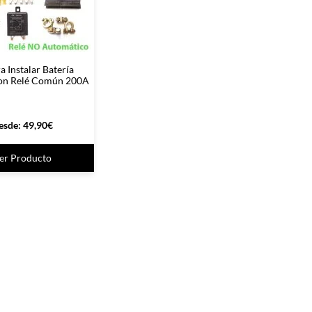
a Instalar Batería
con Relé Común 200A
esde:
49,90
€
er Producto