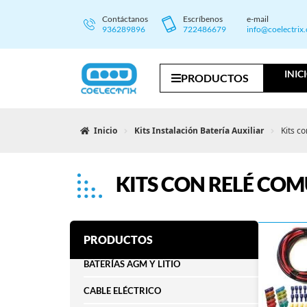
Contáctanos
Escríbenos
e-mail
936289896
722486679
info@coelectrix
INIC
PRODUCTOS
Inicio
Kits Instalación Batería Auxiliar
Kits c
KITS CON RELÉ CO
PRODUCTOS
BATERÍAS AGM Y LITIO
CABLE ELÉCTRICO