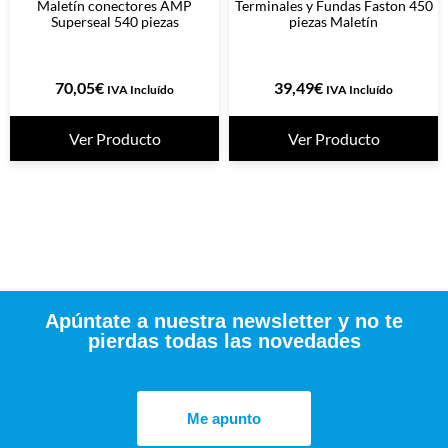
Maletín conectores AMP
Terminales y Fundas Faston 450
Superseal 540 piezas
piezas Maletín
70,05
€
39,49
€
IVA Incluído
IVA Incluído
Ver Producto
Ver Producto
Apúntate a nuestra newsletter y no te
pierdas todas las novedades
Me apunto