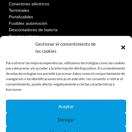
Conectores eléctricos
Terminales
Portafusibles
Fusibles automoción
Descontadores de batería
Paneles solares
Gestionar el consentimiento de
las cookies
LEGAL
Para ofrecer las mejores experiencias, utilizamos tecnologías como las cookies
para almacenar y/o acceder a la información del dispositivo. El consentimiento
de estas tecnologías nos permitirá procesar datos como el comportamiento de
Aviso Legal
navegación o las identificaciones únicas en este sitio. No consentir o retirar el
consentimiento, puede afectar negativamente a ciertas características y
Política de privacidad
funciones.
Política de cookies
Devoluciones
Términos y condiciones de compra
Aceptar
Reclamaciones y desestimiento
Denegar