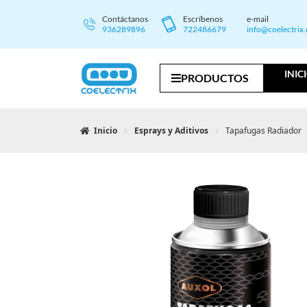
Contáctanos
Escríbenos
e-mail
936289896
722486679
info@coelectrix
INIC
PRODUCTOS
Inicio
Esprays y Aditivos
Tapafugas Radiador