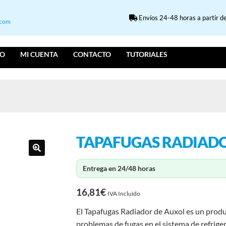
Envíos 24-48 horas a partir de
.com
IO
MI CUENTA
CONTACTO
TUTORIALES
TAPAFUGAS RADIAD
Entrega en 24/48 horas
16,81
€
IVA Incluído
El Tapafugas Radiador de Auxol es un produ
problemas de fugas en el sistema de refrige