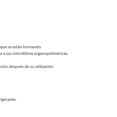
 que se están formando.
ias a sus microfibras organopoliméricas.
ración después de su utilización
rigerante.