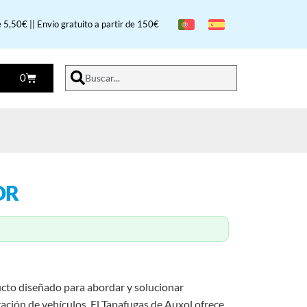
 5,50€ || Envío gratuito a partir de 150€
0
Buscar...
OR
cto diseñado para abordar y solucionar
ración de vehículos. El Tapafugas de Auxol ofrece