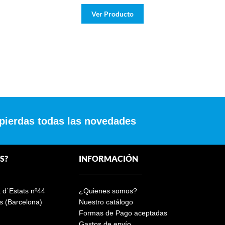
Ver Producto
 pierdas todas las novedades
S?
INFORMACIÓN
a d´Estats nº44
¿Quienes somos?
s (Barcelona)
Nuestro catálogo
Formas de Pago aceptadas
Gastos de envío