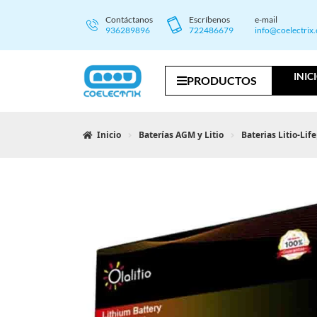
Contáctanos
Escríbenos
e-mail
936289896
722486679
info@coelectrix
INIC
PRODUCTOS
Inicio
Baterías AGM y Litio
Baterias Litio-Lif