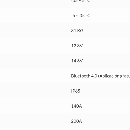
-35 ~ 5 °C
-5 ~ 35 °C
31 KG
12.8V
14.6V
Bluetooth 4.0 (Aplicación gratu
IP65
140A
200A