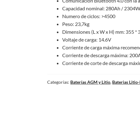
Comunicación Bluetooth 4.0 con la 
Capacidad nominal: 280Ah / 2304
Numero de ciclos: >4500
Peso: 23,7kg
Dimensiones (L x W x H) mm: 355 *
Voltaje de carga: 14.6V
Corriente de carga máxima recome
Corriente de descarga máxima: 200
Corriente de corte de descarga máx
Categorías:
Baterías AGM y Litio
,
Baterias Litio