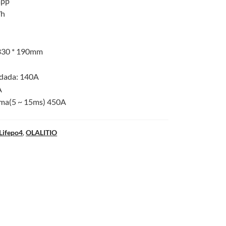
app
Wh
 330 * 190mm
ndada: 140A
A
ima(5 ~ 15ms) 450A
-Lifepo4
,
OLALITIO