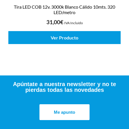
Tira LED COB 12v. 3000k Blanco Cálido 10mts. 320
LED/metro
31,00
€
IVA Incluído
Ver Producto
Apúntate a nuestra newsletter y no te
pierdas todas las novedades
Me apunto