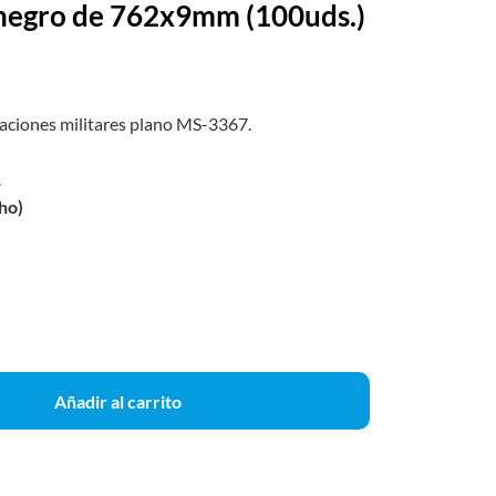
 negro de 762x9mm (100uds.)
caciones militares plano MS-3367.
.
ho)
Añadir al carrito