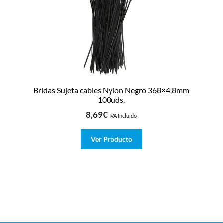
Bridas Sujeta cables Nylon Negro 368×4,8mm
100uds.
8,69
€
IVA Incluído
Ver Producto