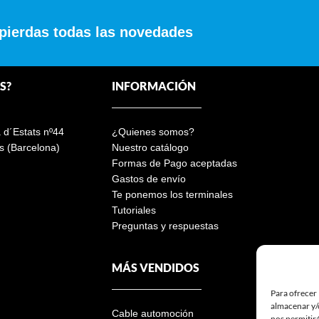
 pierdas todas las novedades
S?
INFORMACIÓN
a d´Estats nº44
¿Quienes somos?
s (Barcelona)
Nuestro catálogo
Formas de Pago aceptadas
Gastos de envío
Te ponemos los terminales
Tutoriales
Preguntas y respuestas
MÁS VENDIDOS
Para ofrecer 
almacenar y/o
Cable automoción
nos permitir