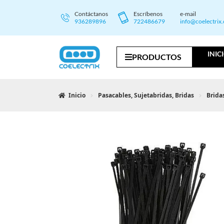
Contáctanos
Escríbenos
e-mail
936289896
722486679
info@coelectrix
INIC
PRODUCTOS
Inicio
Pasacables, Sujetabridas, Bridas
Brida