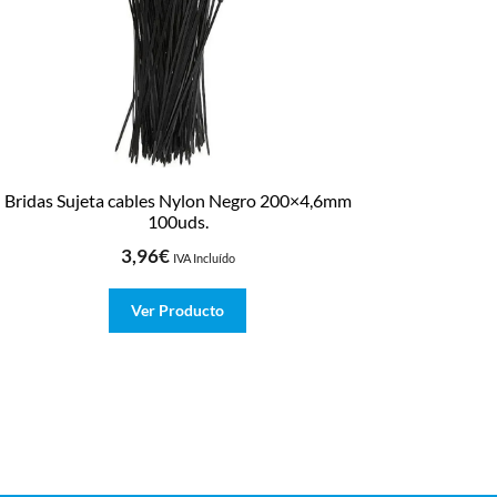
Bridas Sujeta cables Nylon Negro 200×4,6mm
100uds.
3,96
€
IVA Incluído
Ver Producto