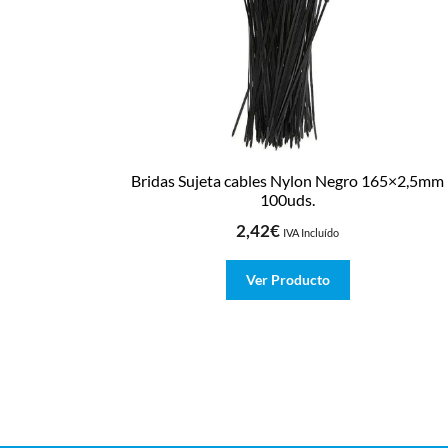
Bridas Sujeta cables Nylon Negro 165×2,5mm
100uds.
2,42
€
IVA Incluído
Ver Producto