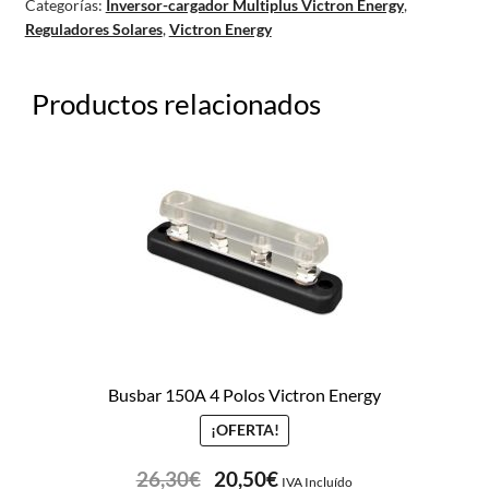
Categorías:
Inversor-cargador Multiplus Victron Energy
,
Reguladores Solares
,
Victron Energy
Productos relacionados
Busbar 150A 4 Polos Victron Energy
¡OFERTA!
26,30
€
20,50
€
IVA Incluído