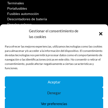
Terminales
Portafusibles
Fusibles automoción
Descontadores de batería
Paneles solares
Gestionar el consentimiento de
las cookies
LEGAL
Para ofrecer las mejores experiencias, utilizamos tecnologías como las cookies
para almacenar y/o acceder a la información del dispositivo. El consentimiento
de estas tecnologías nos permitirá procesar datos como el comportamiento de
Aviso Legal
navegación o las identificaciones únicas en este sitio. No consentir o retirar el
consentimiento, puede afectar negativamente a ciertas características y
Política de privacidad
funciones.
Política de cookies
Devoluciones
Términos y condiciones de compra
Aceptar
Reclamaciones y desestimiento
Denegar
Ver preferencias