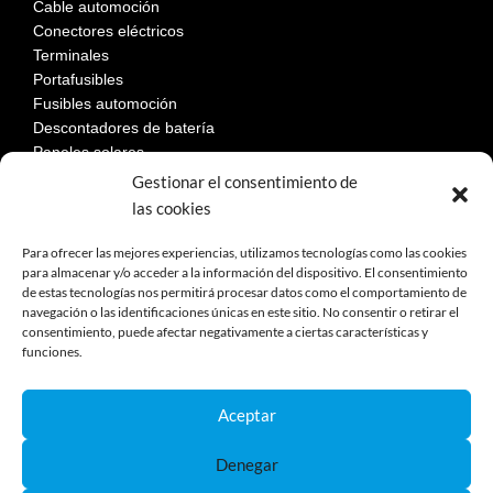
Cable automoción
Conectores eléctricos
Terminales
Portafusibles
Fusibles automoción
Descontadores de batería
Paneles solares
Gestionar el consentimiento de
las cookies
LEGAL
Para ofrecer las mejores experiencias, utilizamos tecnologías como las cookies
para almacenar y/o acceder a la información del dispositivo. El consentimiento
de estas tecnologías nos permitirá procesar datos como el comportamiento de
Aviso Legal
navegación o las identificaciones únicas en este sitio. No consentir o retirar el
consentimiento, puede afectar negativamente a ciertas características y
Política de privacidad
funciones.
Política de cookies
Devoluciones
Términos y condiciones de compra
Aceptar
Reclamaciones y desestimiento
Denegar