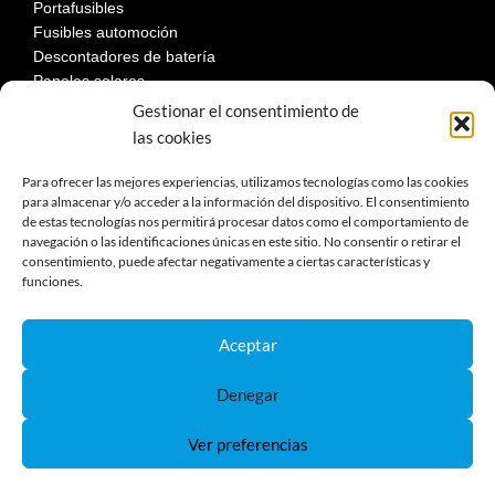
Portafusibles
Fusibles automoción
Descontadores de batería
Paneles solares
Gestionar el consentimiento de
las cookies
LEGAL
Para ofrecer las mejores experiencias, utilizamos tecnologías como las cookies
para almacenar y/o acceder a la información del dispositivo. El consentimiento
de estas tecnologías nos permitirá procesar datos como el comportamiento de
Aviso Legal
navegación o las identificaciones únicas en este sitio. No consentir o retirar el
consentimiento, puede afectar negativamente a ciertas características y
Política de privacidad
funciones.
Política de cookies
Devoluciones
Términos y condiciones de compra
Aceptar
Reclamaciones y desestimiento
Denegar
Ver preferencias