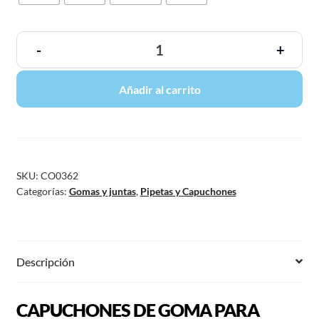
-
+
Añadir al carrito
SKU:
CO0362
Categorías:
Gomas y juntas
,
Pipetas y Capuchones
Descripción
CAPUCHONES DE GOMA PARA