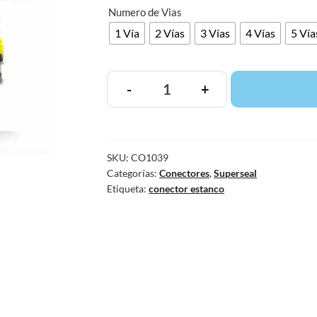
Numero de Vias
1 Vía
2 Vías
3 Vías
4 Vías
5 Vía
-
+
SKU:
CO1039
Categorías:
Conectores
,
Superseal
Etiqueta:
conector estanco