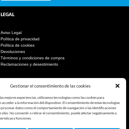
LEGAL
Aviso Legal
Política de privacidad
Política de cookies
Devoluciones
Términos y condiciones de compra
Reclamaciones y desestimiento
Gestionar el consentimiento de las cookies
las mejores experiencias, utilizamos tecnologías como las cookies para
 acceder a la información del dispositivo. El consentimiento de estas tecnologías
á procesar datos como el comportamiento de navegación o las identificaciones
e sitio. No consentir o retirar el consentimiento, puede afectar negativamente a
terísticas y funciones.