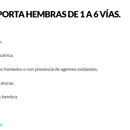
ORTA HEMBRAS DE 1 A 6 VÍAS.
.
cánica.
es húmedos o con presencia de agentes oxidantes.
raturas.
es hembra
í.