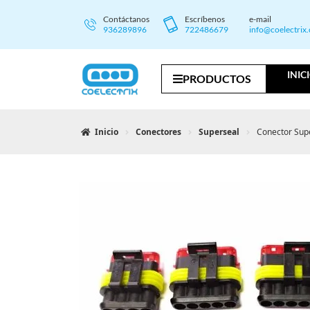
Contáctanos
Escríbenos
e-mail
936289896
722486679
info@coelectrix
INIC
PRODUCTOS
Inicio
Conectores
Superseal
Conector Sup