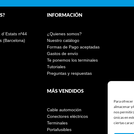
S?
INFORMACIÓN
a d´Estats nº44
¿Quienes somos?
s (Barcelona)
Nuestro catálogo
Formas de Pago aceptadas
Gastos de envío
Te ponemos los terminales
Tutoriales
Preguntas y respuestas
MÁS VENDIDOS
Para ofrecer 
almacenar y/o
Cable automoción
nos permitir
Conectores eléctricos
únicas en est
ciertas carac
Terminales
Portafusibles