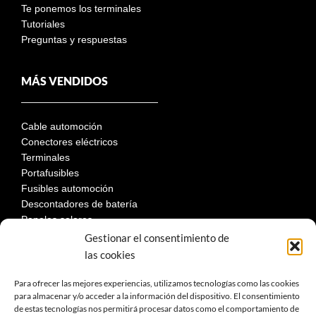
Te ponemos los terminales
Tutoriales
Preguntas y respuestas
MÁS VENDIDOS
Cable automoción
Conectores eléctricos
Terminales
Portafusibles
Fusibles automoción
Descontadores de batería
Paneles solares
Gestionar el consentimiento de
las cookies
LEGAL
Para ofrecer las mejores experiencias, utilizamos tecnologías como las cookies
para almacenar y/o acceder a la información del dispositivo. El consentimiento
de estas tecnologías nos permitirá procesar datos como el comportamiento de