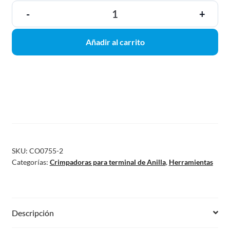
-
+
Añadir al carrito
SKU:
CO0755-2
Categorías:
Crimpadoras para terminal de Anilla
,
Herramientas
Descripción