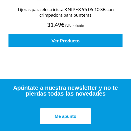
Tijeras para electricista KNIPEX 95 05 10 SB con
crimpadora para punteras
31,49
€
IVA Incluído
Ver Producto
Apúntate a nuestra newsletter y no te
pierdas todas las novedades
Me apunto