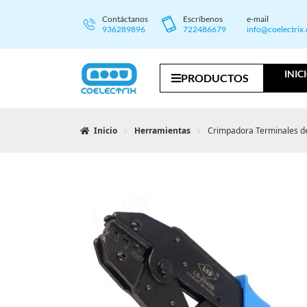
Contáctanos
Escríbenos
e-mail
936289896
722486679
info@coelectrix
INIC
PRODUCTOS
Inicio
Herramientas
Crimpadora Terminales d