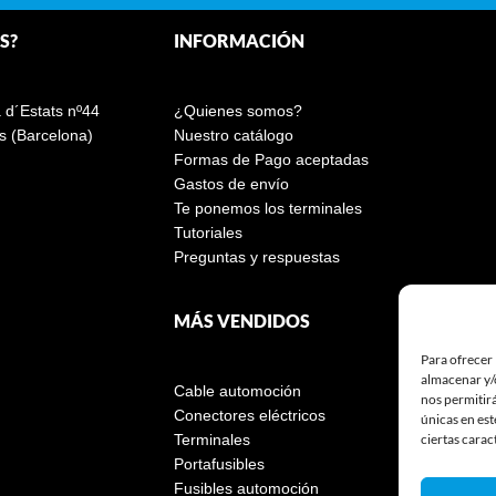
S?
INFORMACIÓN
a d´Estats nº44
¿Quienes somos?
s (Barcelona)
Nuestro catálogo
Formas de Pago aceptadas
Gastos de envío
Te ponemos los terminales
Tutoriales
Preguntas y respuestas
MÁS VENDIDOS
Para ofrecer 
almacenar y/o
Cable automoción
nos permitir
Conectores eléctricos
únicas en est
ciertas carac
Terminales
Portafusibles
Fusibles automoción