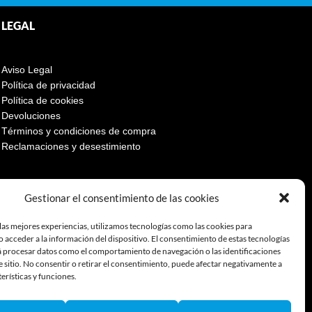
LEGAL
Aviso Legal
Política de privacidad
Política de cookies
Devoluciones
Términos y condiciones de compra
Reclamaciones y desestimiento
Gestionar el consentimiento de las cookies
las mejores experiencias, utilizamos tecnologías como las cookies para
 acceder a la información del dispositivo. El consentimiento de estas tecnologías
á procesar datos como el comportamiento de navegación o las identificaciones
e sitio. No consentir o retirar el consentimiento, puede afectar negativamente a
terísticas y funciones.