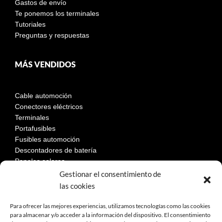
Gastos de envío
Te ponemos los terminales
Tutoriales
Preguntas y respuestas
MÁS VENDIDOS
Cable automoción
Conectores eléctricos
Terminales
Portafusibles
Fusibles automoción
Descontadores de batería
Paneles solares
Gestionar el consentimiento de
las cookies
LEGAL
Para ofrecer las mejores experiencias, utilizamos tecnologías como las cookies
para almacenar y/o acceder a la información del dispositivo. El consentimiento