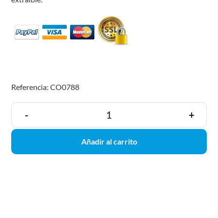
Referencia: CO0788
-
+
Añadir al carrito