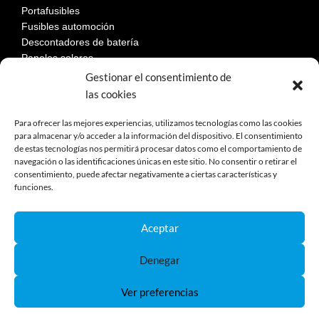
Portafusibles
Fusibles automoción
Descontadores de batería
Paneles solares
Gestionar el consentimiento de
las cookies
LEGAL
Para ofrecer las mejores experiencias, utilizamos tecnologías como las cookies
para almacenar y/o acceder a la información del dispositivo. El consentimiento
de estas tecnologías nos permitirá procesar datos como el comportamiento de
Aviso Legal
navegación o las identificaciones únicas en este sitio. No consentir o retirar el
consentimiento, puede afectar negativamente a ciertas características y
Política de privacidad
funciones.
Política de cookies
Devoluciones
Términos y condiciones de compra
Aceptar
Reclamaciones y desestimiento
Denegar
Ver preferencias