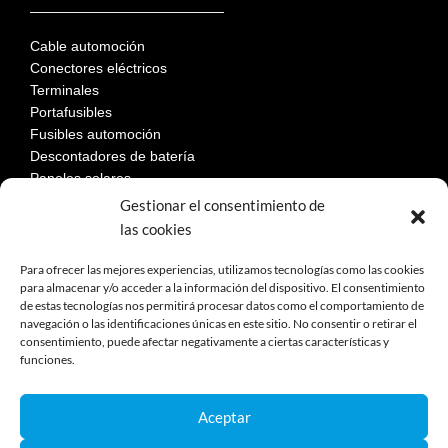
Cable automoción
Conectores eléctricos
Terminales
Portafusibles
Fusibles automoción
Descontadores de batería
Paneles solares
Gestionar el consentimiento de
las cookies
LEGAL
Para ofrecer las mejores experiencias, utilizamos tecnologías como las cookies
para almacenar y/o acceder a la información del dispositivo. El consentimiento
de estas tecnologías nos permitirá procesar datos como el comportamiento de
Aviso Legal
navegación o las identificaciones únicas en este sitio. No consentir o retirar el
consentimiento, puede afectar negativamente a ciertas características y
Política de privacidad
funciones.
Política de cookies
Devoluciones
Términos y condiciones de compra
Aceptar
Reclamaciones y desestimiento