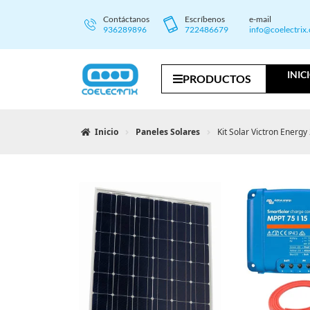
Contáctanos
Escríbenos
e-mail
936289896
722486679
info@coelectrix
INIC
PRODUCTOS
Inicio
Paneles Solares
Kit Solar Victron Energ