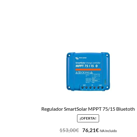
Regulador SmartSolar MPPT 75/15 Bluetoth
¡OFERTA!
153,00
€
76,21
€
IVA Incluído