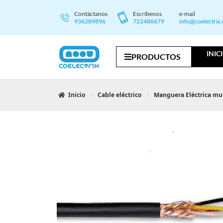
Contáctanos
Escríbenos
e-mail
936289896
722486679
info@coelectrix
INIC
PRODUCTOS
Inicio
Cable eléctrico
Manguera Eléctrica mul