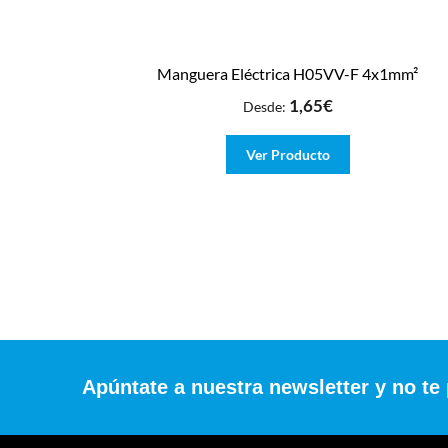
Manguera Eléctrica H05VV-F 4x1mm²
1,65
€
Desde:
Ver Producto
Apúntate a nuestra newsletter y no te