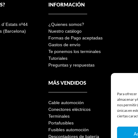
S?
INFORMACIÓN
a d´Estats nº44
¿Quienes somos?
s (Barcelona)
Nuestro catálogo
Formas de Pago aceptadas
Gastos de envío
Te ponemos los terminales
Tutoriales
Preguntas y respuestas
MÁS VENDIDOS
Para ofrecer 
almacenar y/o
Cable automoción
nos permitir
Conectores eléctricos
únicas en est
ciertas carac
Terminales
Portafusibles
Fusibles automoción
A
Descontadores de batería