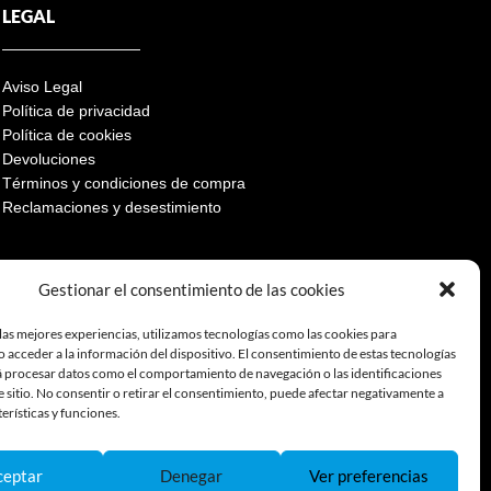
LEGAL
Aviso Legal
Política de privacidad
Política de cookies
Devoluciones
Términos y condiciones de compra
Reclamaciones y desestimiento
Gestionar el consentimiento de las cookies
las mejores experiencias, utilizamos tecnologías como las cookies para
 acceder a la información del dispositivo. El consentimiento de estas tecnologías
á procesar datos como el comportamiento de navegación o las identificaciones
e sitio. No consentir o retirar el consentimiento, puede afectar negativamente a
terísticas y funciones.
ceptar
Denegar
Ver preferencias