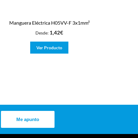
Manguera Eléctrica H05VV-F 3x1mm²
1,42
€
Desde:
Ver Producto
Me apunto