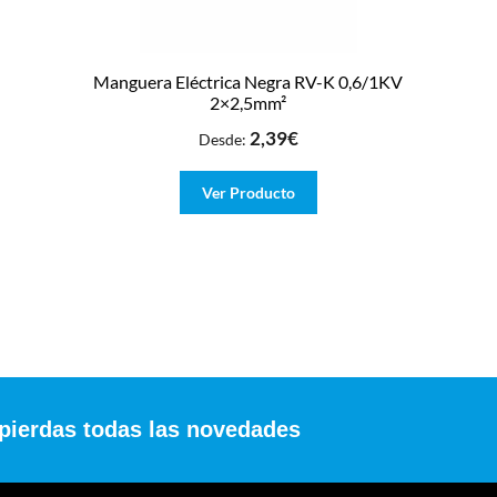
Manguera Eléctrica Negra RV-K 0,6/1KV
2×2,5mm²
2,39
€
Desde:
Ver Producto
 pierdas todas las novedades