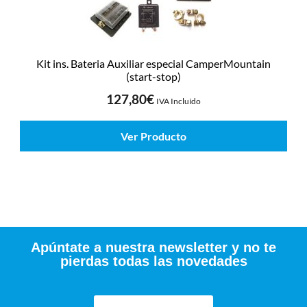
Kit ins. Bateria Auxiliar especial CamperMountain
(start-stop)
127,80
€
IVA Incluído
Ver Producto
Apúntate a nuestra newsletter y no te
pierdas todas las novedades