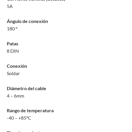
5
A
Ángulo de conexión
180
°
Patas
8 DIN
Conexión
Soldar
Diámetro del cable
4 – 6
mm
Rango de temperatura
-40 – +85
°C