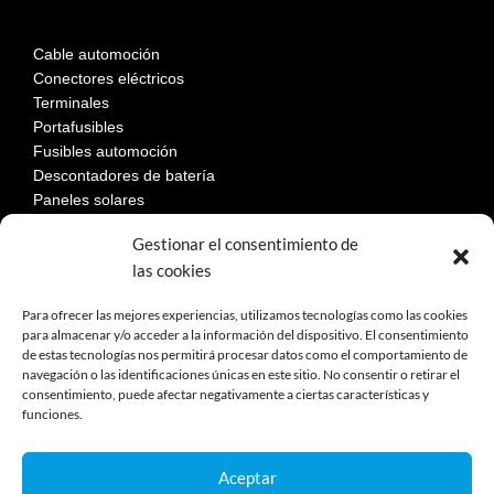
Cable automoción
Conectores eléctricos
Terminales
Portafusibles
Fusibles automoción
Descontadores de batería
Paneles solares
Gestionar el consentimiento de
las cookies
LEGAL
Para ofrecer las mejores experiencias, utilizamos tecnologías como las cookies
para almacenar y/o acceder a la información del dispositivo. El consentimiento
de estas tecnologías nos permitirá procesar datos como el comportamiento de
Aviso Legal
navegación o las identificaciones únicas en este sitio. No consentir o retirar el
Política de privacidad
consentimiento, puede afectar negativamente a ciertas características y
Política de cookies
funciones.
Devoluciones
Términos y condiciones de compra
Aceptar
Reclamaciones y desestimiento