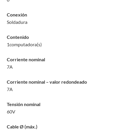
Conexión
Soldadura
Contenido
1
computadora(s)
Corriente nominal
7
A
Corriente nominal – valor redondeado
7
A
Tensión nominal
60
V
Cable Ø (máx.)