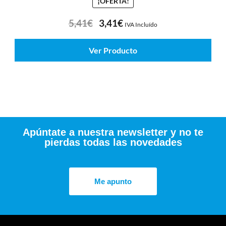
¡OFERTA!
5,41
€
3,41
€
IVA Incluído
Ver Producto
Apúntate a nuestra newsletter y no te
pierdas todas las novedades
Me apunto