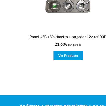
Panel USB + Voltímetro + cargador 12v. ref. 03
21,60
€
IVA Incluído
Ver Producto