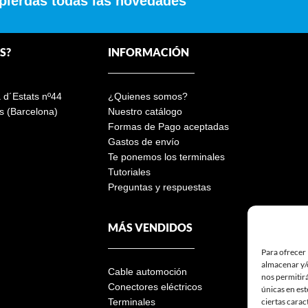
 pierdas todas las novedades
S?
INFORMACIÓN
a d´Estats nº44
¿Quienes somos?
s (Barcelona)
Nuestro catálogo
Formas de Pago aceptadas
Gastos de envío
Te ponemos los terminales
Tutoriales
Preguntas y respuestas
MÁS VENDIDOS
Para ofrecer 
almacenar y/o
Cable automoción
nos permitir
Conectores eléctricos
únicas en est
ciertas carac
Terminales