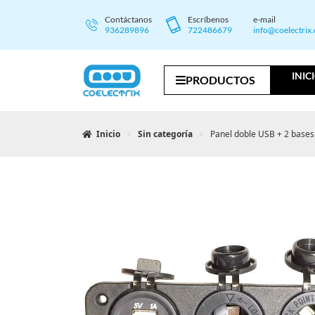
Contáctanos
Escríbenos
e-mail
936289896
722486679
info@coelectrix
INIC
PRODUCTOS
Inicio
Sin categoría
Panel doble USB + 2 bases 