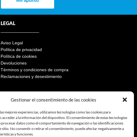
Me apunto
LEGAL
Aviso Legal
Política de privacidad
Política de cookies
Devoluciones
Términos y condiciones de compra
Reclamaciones y desestimiento
Gestionar el consentimiento de las cookies
las mejores experiencias, utilizamos tecnologías como las cookies para
 acceder a la información del dispositivo. El consentimiento de estas tecnologías
á procesar datos como el comportamiento de navegación o las identificaciones
e sitio. No consentir o retirar el consentimiento, puede afectar negativamente a
terísticas y funciones.