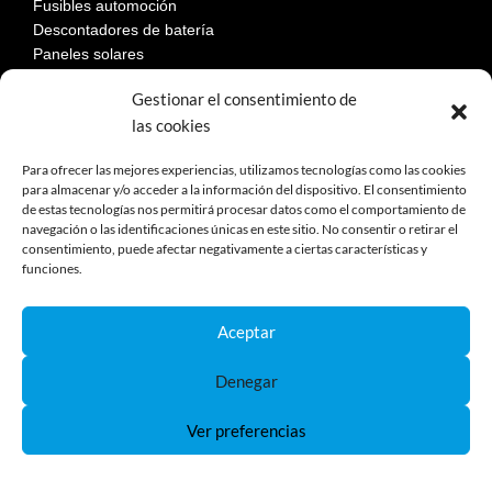
Fusibles automoción
Descontadores de batería
Paneles solares
Gestionar el consentimiento de
las cookies
LEGAL
Para ofrecer las mejores experiencias, utilizamos tecnologías como las cookies
para almacenar y/o acceder a la información del dispositivo. El consentimiento
de estas tecnologías nos permitirá procesar datos como el comportamiento de
Aviso Legal
navegación o las identificaciones únicas en este sitio. No consentir o retirar el
Política de privacidad
consentimiento, puede afectar negativamente a ciertas características y
Política de cookies
funciones.
Devoluciones
Términos y condiciones de compra
Aceptar
Reclamaciones y desestimiento
Denegar
Ver preferencias
Política de Cookies
Política de Privacidad