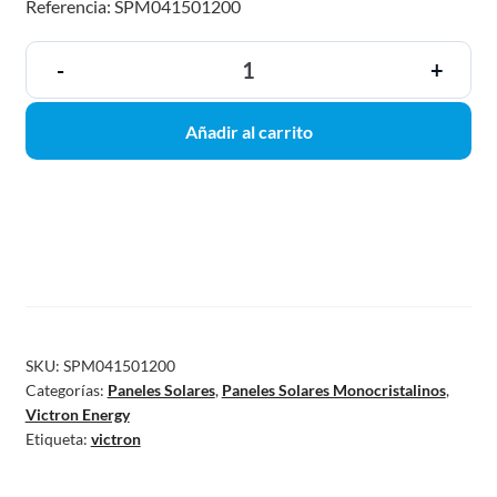
Referencia: SPM041501200
-
+
Añadir al carrito
SKU:
SPM041501200
Categorías:
Paneles Solares
,
Paneles Solares Monocristalinos
,
Victron Energy
Etiqueta:
victron