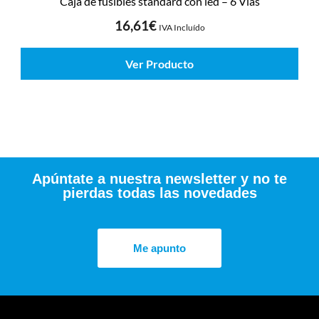
Caja de fusibles standard con led – 6 Vías
16,61
€
IVA Incluído
Ver Producto
Apúntate a nuestra newsletter y no te
pierdas todas las novedades
Me apunto