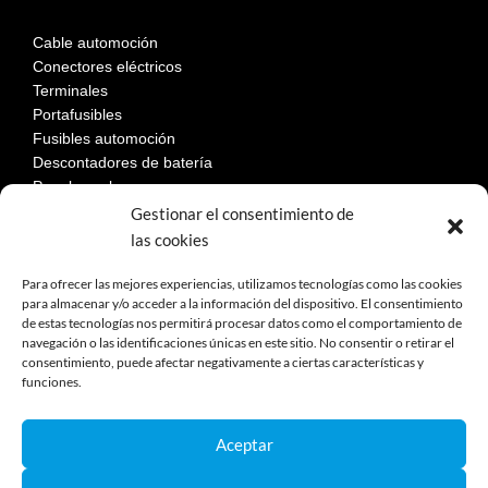
Cable automoción
Conectores eléctricos
Terminales
Portafusibles
Fusibles automoción
Descontadores de batería
Paneles solares
Gestionar el consentimiento de
las cookies
LEGAL
Para ofrecer las mejores experiencias, utilizamos tecnologías como las cookies
para almacenar y/o acceder a la información del dispositivo. El consentimiento
de estas tecnologías nos permitirá procesar datos como el comportamiento de
Aviso Legal
navegación o las identificaciones únicas en este sitio. No consentir o retirar el
consentimiento, puede afectar negativamente a ciertas características y
Política de privacidad
funciones.
Política de cookies
Devoluciones
Términos y condiciones de compra
Aceptar
Reclamaciones y desestimiento