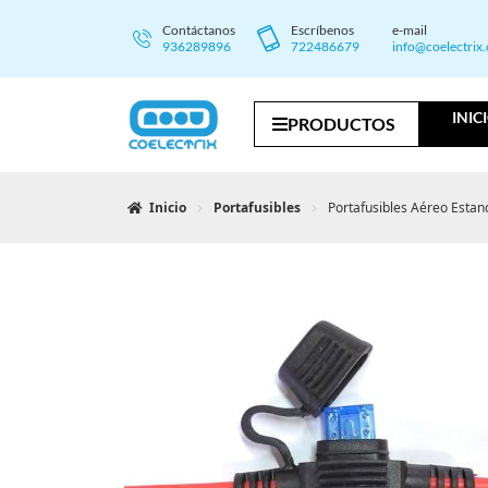
Contáctanos
Escríbenos
e-mail
936289896
722486679
info@coelectrix
INIC
PRODUCTOS
Inicio
Portafusibles
Portafusibles Aéreo Estan