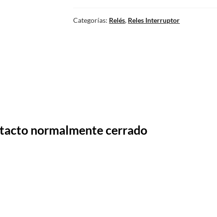
Categorías:
Relés
,
Reles Interruptor
tacto normalmente cerrado