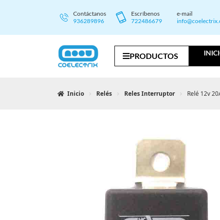
Contáctanos
Escríbenos
e-mail
936289896
722486679
info@coelectrix
INIC
PRODUCTOS
Inicio
Relés
Reles Interruptor
Relé 12v 20