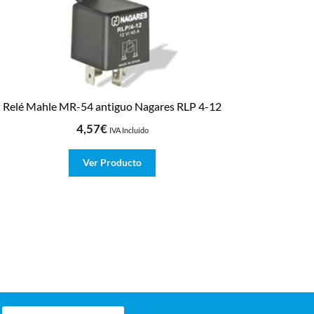
Relé Mahle MR-54 antiguo Nagares RLP 4-12
4,57
€
IVA Incluído
Ver Producto