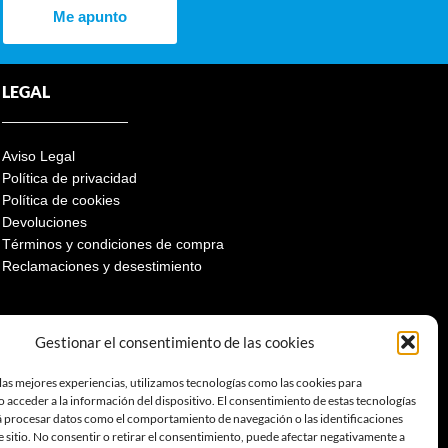
Me apunto
LEGAL
Aviso Legal
Política de privacidad
Política de cookies
Devoluciones
Términos y condiciones de compra
Reclamaciones y desestimiento
Gestionar el consentimiento de las cookies
las mejores experiencias, utilizamos tecnologías como las cookies para
 acceder a la información del dispositivo. El consentimiento de estas tecnologías
á procesar datos como el comportamiento de navegación o las identificaciones
e sitio. No consentir o retirar el consentimiento, puede afectar negativamente a