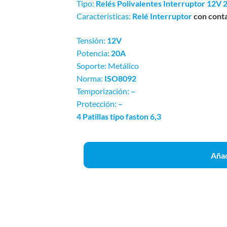
Tipo:
Relés Polivalentes Interruptor 12V 
Características:
Relé Interruptor
con cont
Tensión:
12V
Potencia:
2
0A
Soporte: Metálico
Norma:
ISO8092
Temporización:
–
Protección:
–
4 Patillas tipo faston 6,3
Añad