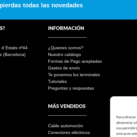
 pierdas todas las novedades
S?
INFORMACIÓN
a d´Estats nº44
¿Quienes somos?
s (Barcelona)
Nuestro catálogo
Formas de Pago aceptadas
Gastos de envío
Te ponemos los terminales
Tutoriales
Preguntas y respuestas
MÁS VENDIDOS
Para ofrecer 
almacenar y/o
Cable automoción
nos permitir
Conectores eléctricos
únicas en est