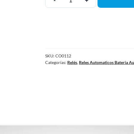
-
+
SKU:
CO0112
Categorías:
Relés
,
Reles Automaticos Bateria Au