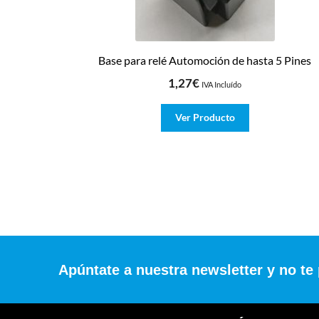
Base para relé Automoción de hasta 5 Pines
1,27
€
IVA Incluído
Ver Producto
Apúntate a nuestra newsletter y no te