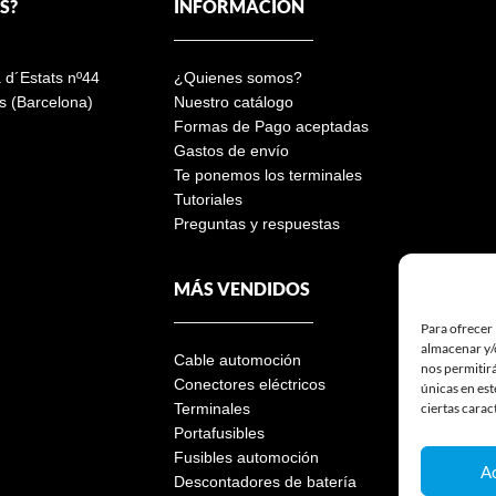
S?
INFORMACIÓN
a d´Estats nº44
¿Quienes somos?
s (Barcelona)
Nuestro catálogo
Formas de Pago aceptadas
Gastos de envío
Te ponemos los terminales
Tutoriales
Preguntas y respuestas
MÁS VENDIDOS
Para ofrecer 
almacenar y/o
Cable automoción
nos permitir
Conectores eléctricos
únicas en est
ciertas carac
Terminales
Portafusibles
Fusibles automoción
A
Descontadores de batería