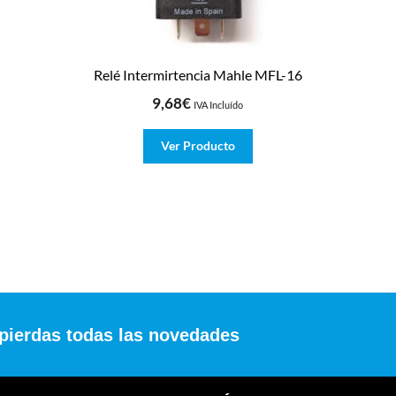
Relé Intermirtencia Mahle MFL-16
9,68
€
IVA Incluído
Ver Producto
 pierdas todas las novedades