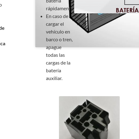
batería
o
rápidamente
En caso de
cargar el
de
vehículo en
barco o tren,
ica
apague
todas las
cargas de la
batería
auxiliar.