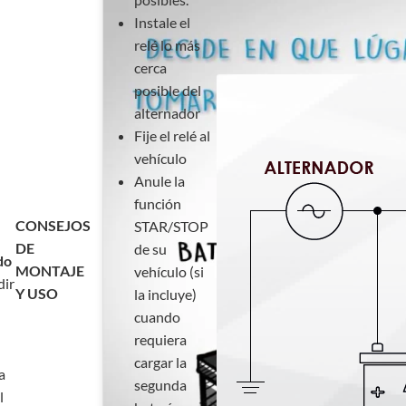
Instale el
relé lo más
cerca
posible del
alternador
Fije el relé al
vehículo
Anule la
función
CONSEJOS
STAR/STOP
DE
de su
do
MONTAJE
vehículo (si
dir
Y USO
la incluye)
cuando
requiera
cargar la
a
segunda
l