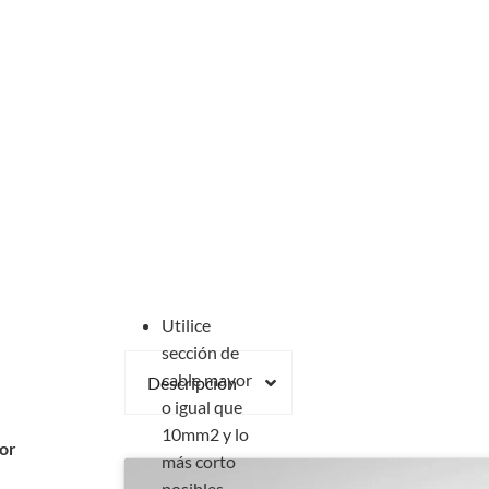
Utilice
sección de
cable mayor
Descripción
o igual que
10mm2 y lo
or
más corto
posibles.