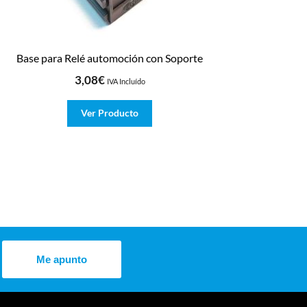
Base para Relé automoción con Soporte
3,08
€
IVA Incluído
Ver Producto
Me apunto