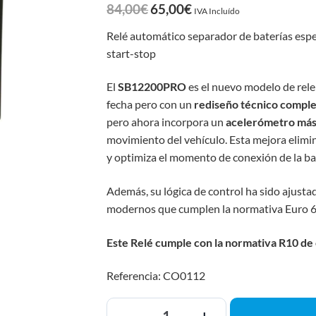
84,00
€
65,00
€
IVA Incluído
Relé automático separador de baterías espec
start-stop
El
SB12200PRO
es el nuevo modelo de rel
fecha pero con un
rediseño técnico compl
pero ahora incorpora un
acelerómetro más
movimiento del vehículo. Esta mejora elimi
y optimiza el momento de conexión de la bat
Además, su lógica de control ha sido ajusta
modernos que cumplen la normativa Euro 6
Este Relé cumple con la normativa R10 de
Referencia: CO0112