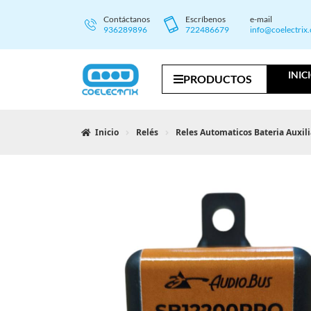
Contáctanos
Escríbenos
e-mail
936289896
722486679
info@coelectrix
INIC
PRODUCTOS
Inicio
Relés
Reles Automaticos Bateria Auxili