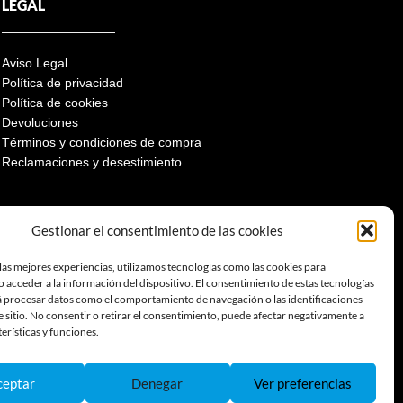
LEGAL
Aviso Legal
Política de privacidad
Política de cookies
Devoluciones
Términos y condiciones de compra
Reclamaciones y desestimiento
Gestionar el consentimiento de las cookies
las mejores experiencias, utilizamos tecnologías como las cookies para
 acceder a la información del dispositivo. El consentimiento de estas tecnologías
á procesar datos como el comportamiento de navegación o las identificaciones
e sitio. No consentir o retirar el consentimiento, puede afectar negativamente a
terísticas y funciones.
ceptar
Denegar
Ver preferencias